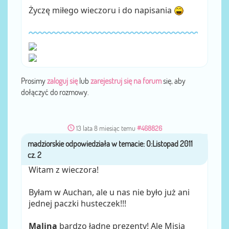
Życzę miłego wieczoru i do napisania
Prosimy
zaloguj się
lub
zarejestruj się na forum
się, aby
dołączyć do rozmowy.
13 lata 8 miesiąc temu
#468826
madziorskie
przez
Witam z wieczora!
Byłam w Auchan, ale u nas nie było już ani
jednej paczki husteczek!!!
Malina
bardzo ładne prezenty! Ale Misia