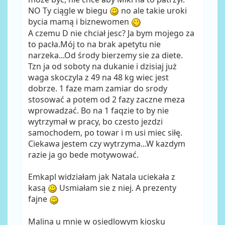
NO Ty ciągle w biegu
no ale takie uroki
bycia mamą i biznewomen
A czemu D nie chciał jesc? Ja bym mojego za
to pacła.Mój to na brak apetytu nie
narzeka...Od środy bierzemy sie za diete.
Tzn ja od soboty na dukanie i dzisiaj już
waga skoczyla z 49 na 48 kg wiec jest
dobrze. 1 faze mam zamiar do srody
stosować a potem od 2 fazy zaczne meza
wprowadzać. Bo na 1 faqzie to by nie
wytrzymał w pracy, bo czesto jezdzi
samochodem, po towar i m usi miec siłę.
Ciekawa jestem czy wytrzyma...W kazdym
razie ja go bede motywować.
Emkapl widziałam jak Natala uciekała z
kasą
Usmiałam sie z niej. A prezenty
fajne
Malina u mnie w osiedlowym kiosku