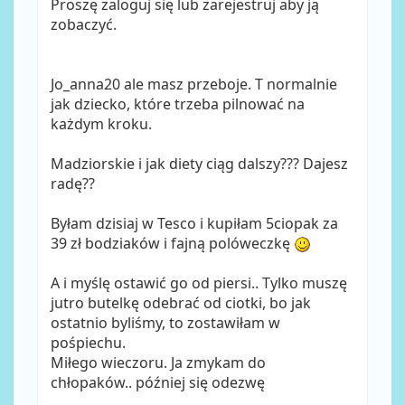
Proszę zaloguj się lub zarejestruj aby ją
zobaczyć.
Jo_anna20 ale masz przeboje. T normalnie
jak dziecko, które trzeba pilnować na
każdym kroku.
Madziorskie i jak diety ciąg dalszy??? Dajesz
radę??
Byłam dzisiaj w Tesco i kupiłam 5ciopak za
39 zł bodziaków i fajną polóweczkę
A i myślę ostawić go od piersi.. Tylko muszę
jutro butelkę odebrać od ciotki, bo jak
ostatnio byliśmy, to zostawiłam w
pośpiechu.
Miłego wieczoru. Ja zmykam do
chłopaków.. później się odezwę