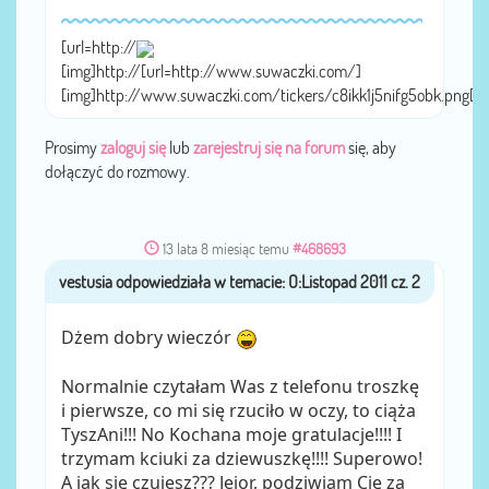
[url=http://
[img]http://[url=http://www.suwaczki.com/]
[img]http://www.suwaczki.com/tickers/c8ikk1j5nifg5obk.png[/
Prosimy
zaloguj się
lub
zarejestruj się na forum
się, aby
dołączyć do rozmowy.
13 lata 8 miesiąc temu
#468693
vestusia
przez
Dżem dobry wieczór
Normalnie czytałam Was z telefonu troszkę
i pierwsze, co mi się rzuciło w oczy, to ciąża
TyszAni!!! No Kochana moje gratulacje!!!! I
trzymam kciuki za dziewuszkę!!!! Superowo!
A jak się czujesz??? Jejor, podziwiam Cię za