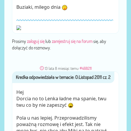
Buziaki, milego dnia
Prosimy
zaloguj się
lub
zarejestruj się na forum
się, aby
dołączyć do rozmowy.
13 lata 8 miesiąc temu
#468211
Kredka
przez
Hej
Dorcia no to Lenka ładne ma spanie, twu
twu co by nie zapeszyć
Pola u nas lepiej. Przeprowadzilismy
poważną rozmowę i efekt jest. Tak nie
moze byc, nie chce aby Miki na to patrzył.