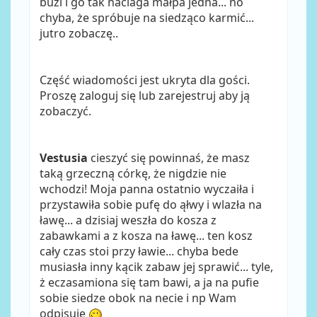
buzi i go tak naciaga małpa jedna... no
chyba, że spróbuje na siedząco karmić...
jutro zobaczę..
Część wiadomości jest ukryta dla gości.
Proszę zaloguj się lub zarejestruj aby ją
zobaczyć.
Vestusia
cieszyć się powinnaś, że masz
taką grzeczną córkę, że nigdzie nie
wchodzi! Moja panna ostatnio wyczaiła i
przystawiła sobie pufę do ąłwy i wlazła na
ławę... a dzisiaj weszła do kosza z
zabawkami a z kosza na ławę... ten kosz
cały czas stoi przy ławie... chyba bede
musiasła inny kącik zabaw jej sprawić... tyle,
ż eczasamiona się tam bawi, a ja na pufie
sobie siedze obok na necie i np Wam
odpisuję