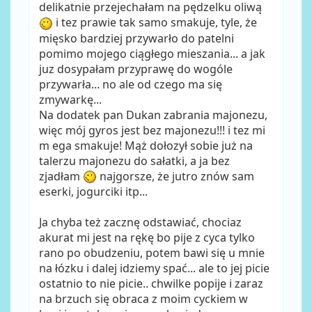
delikatnie przejechałam na pędzelku oliwą
i tez prawie tak samo smakuje, tyle, że
mięsko bardziej przywarło do patelni
pomimo mojego ciągłego mieszania... a jak
juz dosypałam przyprawę do wogóle
przywarła... no ale od czego ma się
zmywarkę...
Na dodatek pan Dukan zabrania majonezu,
więc mój gyros jest bez majonezu!!! i tez mi
m ega smakuje! Mąż dołozył sobie już na
talerzu majonezu do sałatki, a ja bez
zjadłam
najgorsze, że jutro znów sam
eserki, jogurciki itp...
Ja chyba też zacznę odstawiać, chociaz
akurat mi jest na rękę bo pije z cyca tylko
rano po obudzeniu, potem bawi się u mnie
na łózku i dalej idziemy spać... ale to jej picie
ostatnio to nie picie.. chwilke popije i zaraz
na brzuch się obraca z moim cyckiem w