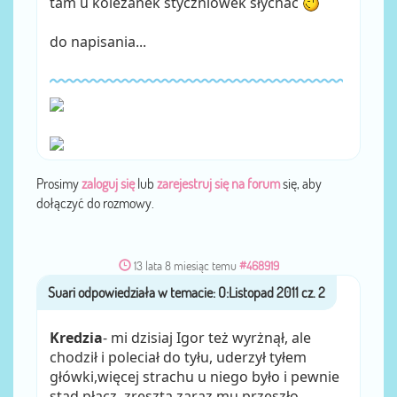
tam u koleżanek styczniówek słychac
do napisania...
Prosimy
zaloguj się
lub
zarejestruj się na forum
się, aby
dołączyć do rozmowy.
13 lata 8 miesiąc temu
#468919
Suari
przez
Kredzia
- mi dzisiaj Igor też wyrżnął, ale
chodził i poleciał do tyłu, uderzył tyłem
główki,więcej strachu u niego było i pewnie
stąd płacz, zresztą zaraz mu przeszło.