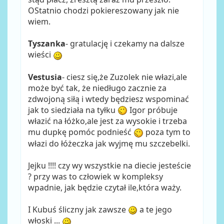
OStatnio chodzi pokiereszowany jak nie
wiem.
Tyszanka
- gratulację i czekamy na dalsze
wieści
Vestusia
- ciesz się,że Zuzolek nie włazi,ale
może być tak, że niedługo zacznie za
zdwojoną siłą i wtedy będziesz wspominać
jak to siedziała na tyłku
Igor próbuje
włazić na łóżko,ale jest za wysokie i trzeba
mu dupkę pomóc podnieść
poza tym to
włazi do łóżeczka jak wyjmę mu szczebelki.
Jejku !!!! czy wy wszystkie na diecie jesteście
? przy was to człowiek w kompleksy
wpadnie, jak będzie czytał ile,która waży.
I Kubuś śliczny jak zawsze
a te jego
włoski ...