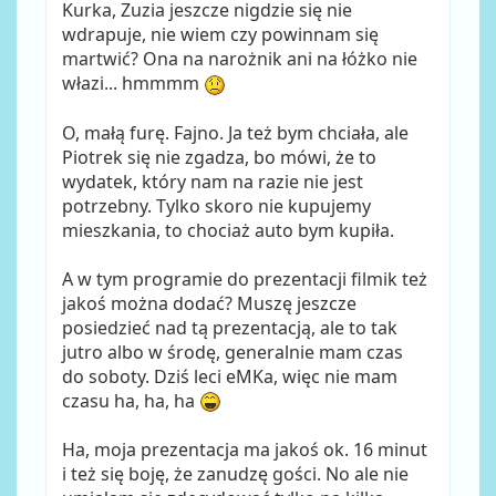
Kurka, Zuzia jeszcze nigdzie się nie
wdrapuje, nie wiem czy powinnam się
martwić? Ona na narożnik ani na łóżko nie
włazi... hmmmm
O, małą furę. Fajno. Ja też bym chciała, ale
Piotrek się nie zgadza, bo mówi, że to
wydatek, który nam na razie nie jest
potrzebny. Tylko skoro nie kupujemy
mieszkania, to chociaż auto bym kupiła.
A w tym programie do prezentacji filmik też
jakoś można dodać? Muszę jeszcze
posiedzieć nad tą prezentacją, ale to tak
jutro albo w środę, generalnie mam czas
do soboty. Dziś leci eMKa, więc nie mam
czasu ha, ha, ha
Ha, moja prezentacja ma jakoś ok. 16 minut
i też się boję, że zanudzę gości. No ale nie