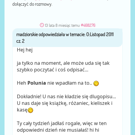
dołączyć do rozmowy.
13 lata 8 miesiąc temu
#468276
madziorskie
przez
Hej hej
ja tylko na moment, ale może uda się tak
szybko poczytać i coś odpisać...
Heh
Polunia
nie wpadłam na to..
Dokładnie! U nas nie kładzie się dlugopisu...
U nas daje się książkę, różaniec, kieliszek i
kasę
Ty cały tydzień jadłaś rogale, więc w ten
odpowiedni dzień nie musiałaś! hi hi