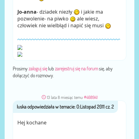
Jo-anna
- dziadek niezły
i jakie ma
pozwolenie- na piwko
ale wiesz,
człowiek nie wielbłąd i napić się musi
Prosimy
zaloguj się
lub
zarejestruj się na forum
się, aby
dołączyć do rozmowy.
13 lata 8 miesiąc temu
#468941
luska
przez
Hej kochane