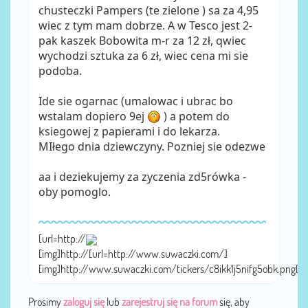
chusteczki Pampers (te zielone ) sa za 4,95
wiec z tym mam dobrze. A w Tesco jest 2-
pak kaszek Bobowita m-r za 12 zł, qwiec
wychodzi sztuka za 6 zł, wiec cena mi sie
podoba.
Ide sie ogarnac (umalowac i ubrac bo
wstalam dopiero 9ej
) a potem do
ksiegowej z papierami i do lekarza.
MIłego dnia dziewczyny. Pozniej sie odezwe
aa i deziekujemy za zyczenia zd5rówka -
oby pomoglo.
[url=http://
[img]http://[url=http://www.suwaczki.com/]
[img]http://www.suwaczki.com/tickers/c8ikk1j5nifg5obk.png[/
Prosimy
zaloguj się
lub
zarejestruj się na forum
się, aby