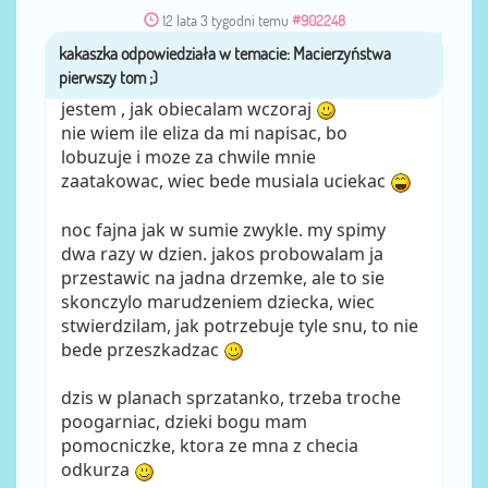
12 lata 3 tygodni temu
#902248
kakaszka
przez
jestem , jak obiecalam wczoraj
nie wiem ile eliza da mi napisac, bo
lobuzuje i moze za chwile mnie
zaatakowac, wiec bede musiala uciekac
noc fajna jak w sumie zwykle. my spimy
dwa razy w dzien. jakos probowalam ja
przestawic na jadna drzemke, ale to sie
skonczylo marudzeniem dziecka, wiec
stwierdzilam, jak potrzebuje tyle snu, to nie
bede przeszkadzac
dzis w planach sprzatanko, trzeba troche
poogarniac, dzieki bogu mam
pomocniczke, ktora ze mna z checia
odkurza