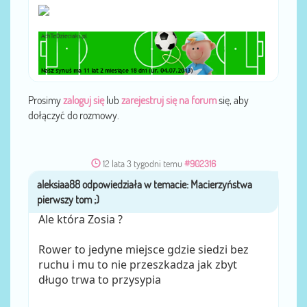
Prosimy
zaloguj się
lub
zarejestruj się na forum
się, aby
dołączyć do rozmowy.
12 lata 3 tygodni temu
#902316
aleksiaa88
przez
Ale która Zosia ?
Rower to jedyne miejsce gdzie siedzi bez
ruchu i mu to nie przeszkadza jak zbyt
długo trwa to przysypia