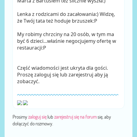
Marta z Bartusiem też ślicznie wyszła:)
Lenka z rodzicami do zacałowania:) Widzę,
że Twój tata też hoduje brzuszek:P
My robimy chrzciny na 20 osób, w tym ma
być 6 dzieci...właśnie negocjujemy ofertę w
restauracji:P
Część wiadomości jest ukryta dla gości.
Proszę zaloguj się lub zarejestruj aby ją
zobaczyć.
Prosimy
zaloguj się
lub
zarejestruj się na forum
się, aby
dołączyć do rozmowy.