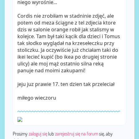
niego wyrośnie...
Cordis nie zrobiłam w stadninie zdjęć, ale
potem od meza ściągne z tel zdjecia ktore
dzis w salonie orange robił jak stalismy w
kolejce. Tam był taki kącik dla dzieci i Tomus
tak słodko wyglądał na krzesełeczku przy
stoliczku. Ja oczywiście już chciałam taki do
ikei lecieć kupić (bo ikea po drugiej stronie
ulicy) ale moj mąż ostatnio silna reką
panuje nad moimi zakupami!
jeju juz prawie 17. ten dzien tak przeleciał
miłego wieczoru
Prosimy
zaloguj się
lub
zarejestruj się na forum
się, aby