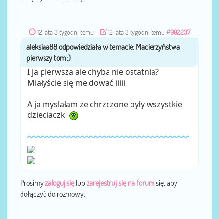
12 lata 3 tygodni temu
-
12 lata 3 tygodni temu
#902237
aleksiaa88
przez
I ja pierwsza ale chyba nie ostatnia?
Miałyście się meldować iiiii
A ja myslałam ze chrzczone były wszystkie
dzieciaczki
Prosimy
zaloguj się
lub
zarejestruj się na forum
się, aby
dołączyć do rozmowy.