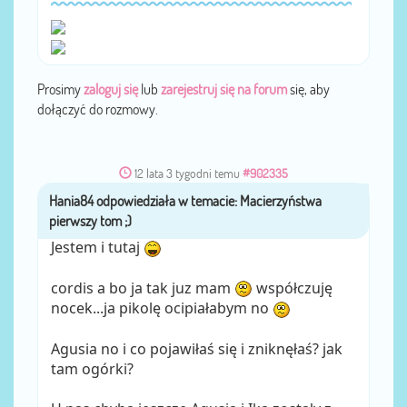
Prosimy
zaloguj się
lub
zarejestruj się na forum
się, aby
dołączyć do rozmowy.
12 lata 3 tygodni temu
#902335
Hania84
przez
Jestem i tutaj
cordis a bo ja tak juz mam
współczuję
nocek...ja pikolę ocipiałabym no
Agusia no i co pojawiłaś się i zniknęłaś? jak
tam ogórki?