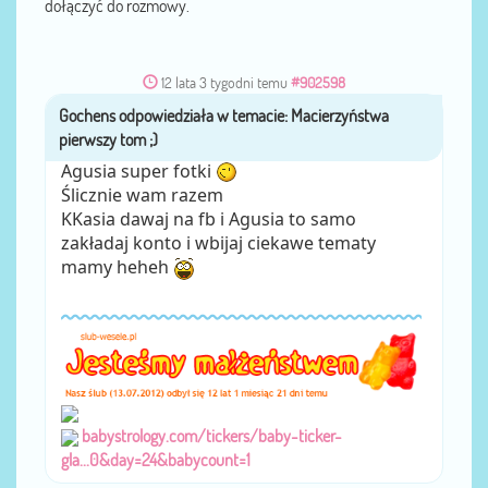
dołączyć do rozmowy.
12 lata 3 tygodni temu
#902598
Gochens
przez
Agusia super fotki
Ślicznie wam razem
KKasia dawaj na fb i Agusia to samo
zakładaj konto i wbijaj ciekawe tematy
mamy heheh
babystrology.com/tickers/baby-ticker-
gla...0&day=24&babycount=1