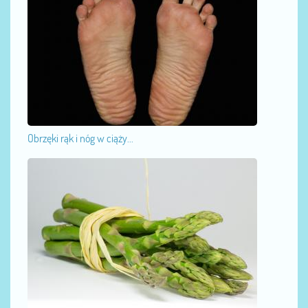
Obrzęki rąk i nóg w ciąży...