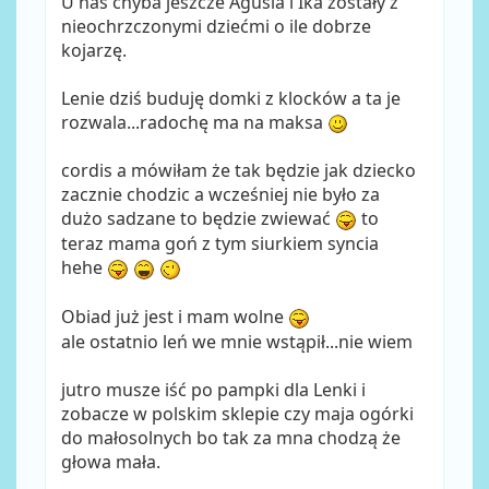
U nas chyba jeszcze Agusia i Ika zostały z
nieochrzczonymi dziećmi o ile dobrze
kojarzę.
Lenie dziś buduję domki z klocków a ta je
rozwala...radochę ma na maksa
cordis a mówiłam że tak będzie jak dziecko
zacznie chodzic a wcześniej nie było za
dużo sadzane to będzie zwiewać
to
teraz mama goń z tym siurkiem syncia
hehe
Obiad już jest i mam wolne
ale ostatnio leń we mnie wstąpił...nie wiem
jutro musze iść po pampki dla Lenki i
zobacze w polskim sklepie czy maja ogórki
do małosolnych bo tak za mna chodzą że
głowa mała.