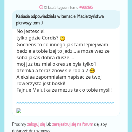
12 lata 3 tygodni temu
#902195
Kasiasia
przez
No jestescie!
tylko gdzie Cordis?
Gochens to co innego jak tam lepiej wam
bedzie a tobie lzej to jedz... a moze wez ze
soba jakas dobra dusze....
moj juz tez mial okres ze byla tylko1
dzemka a teraz znow sie robia 2
Aleksiaa zapomnialam napisac ze twoj
rowerzysta jest boski!
Fajnue Malutka ze mezus tak o tobie myśli!
Prosimy
zaloguj się
lub
zarejestruj się na forum
się, aby
dołączyć do rozmowy.