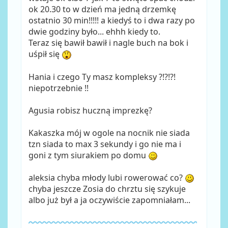
ok 20.30 to w dzień ma jedną drzemkę
ostatnio 30 min!!!!! a kiedyś to i dwa razy po
dwie godziny było... ehhh kiedy to.
Teraz się bawił bawił i nagle buch na bok i
uśpił się
Hania i czego Ty masz kompleksy ?!?!?!
niepotrzebnie !!
Agusia robisz huczną imprezkę?
Kakaszka mój w ogole na nocnik nie siada
tzn siada to max 3 sekundy i go nie ma i
goni z tym siurakiem po domu
aleksia chyba młody lubi rowerować co?
chyba jeszcze Zosia do chrztu się szykuje
albo już był a ja oczywiście zapomniałam...