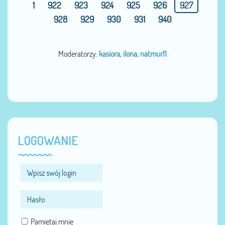
1
922
923
924
925
926
927
928
929
930
931
940
Moderatorzy:
kasiora
,
ilona
,
natmur11
LOGOWANIE
Pamiętaj mnie