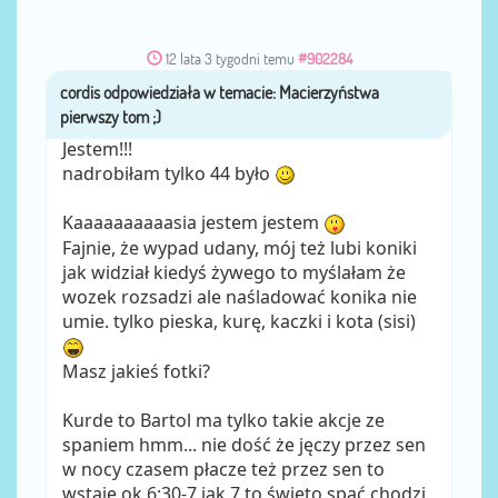
12 lata 3 tygodni temu
#902284
cordis
przez
Jestem!!!
nadrobiłam tylko 44 było
Kaaaaaaaaaasia jestem jestem
Fajnie, że wypad udany, mój też lubi koniki
jak widział kiedyś żywego to myślałam że
wozek rozsadzi ale naśladować konika nie
umie. tylko pieska, kurę, kaczki i kota (sisi)
Masz jakieś fotki?
Kurde to Bartol ma tylko takie akcje ze
spaniem hmm... nie dość że jęczy przez sen
w nocy czasem płacze też przez sen to
wstaje ok 6:30-7 jak 7 to święto spać chodzi