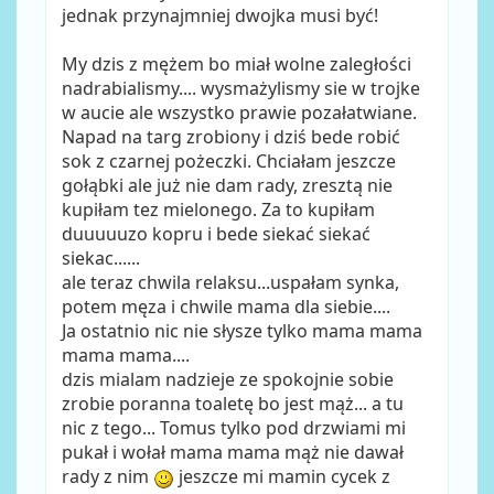
jednak przynajmniej dwojka musi być!
My dzis z mężem bo miał wolne zaległości
nadrabialismy.... wysmażylismy sie w trojke
w aucie ale wszystko prawie pozałatwiane.
Napad na targ zrobiony i dziś bede robić
sok z czarnej pożeczki. Chciałam jeszcze
gołąbki ale już nie dam rady, zresztą nie
kupiłam tez mielonego. Za to kupiłam
duuuuuzo kopru i bede siekać siekać
siekac......
ale teraz chwila relaksu...uspałam synka,
potem męza i chwile mama dla siebie....
Ja ostatnio nic nie słysze tylko mama mama
mama mama....
dzis mialam nadzieje ze spokojnie sobie
zrobie poranna toaletę bo jest mąż... a tu
nic z tego... Tomus tylko pod drzwiami mi
pukał i wołał mama mama mąż nie dawał
rady z nim
jeszcze mi mamin cycek z