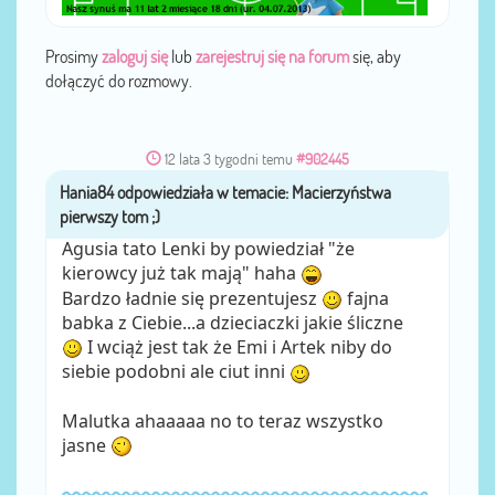
Prosimy
zaloguj się
lub
zarejestruj się na forum
się, aby
dołączyć do rozmowy.
12 lata 3 tygodni temu
#902445
Hania84
przez
Agusia tato Lenki by powiedział "że
kierowcy już tak mają" haha
Bardzo ładnie się prezentujesz
fajna
babka z Ciebie...a dzieciaczki jakie śliczne
I wciąż jest tak że Emi i Artek niby do
siebie podobni ale ciut inni
Malutka ahaaaaa no to teraz wszystko
jasne