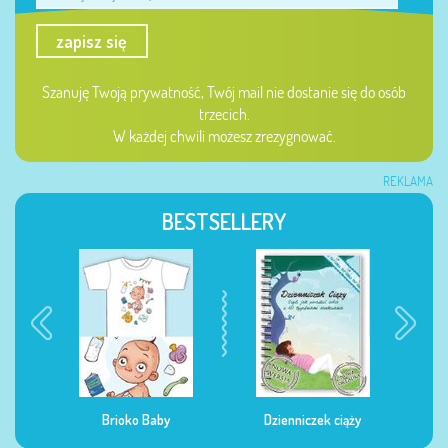
zapisz się
Szanuję Twoją prywatność, Twój mail nie dostanie się do osób
trzecich.
W każdej chwili możesz zrezygnować.
REKLAMA
BESTSELLERY
Dzienniczek ciąży
Dzienniczek żywienia
Dzi