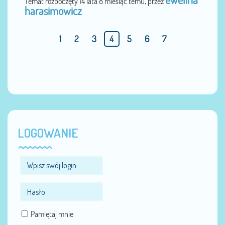
ewelina
Temat rozpoczęty 14 lata 8 miesiąc temu, przez
harasimowicz
1
2
3
4
5
6
7
LOGOWANIE
Pamiętaj mnie