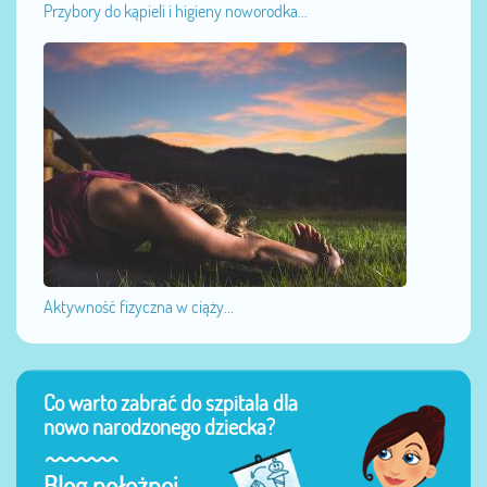
Przybory do kąpieli i higieny noworodka...
Aktywność fizyczna w ciąży...
Co warto zabrać do szpitala dla
nowo narodzonego dziecka?
Blog położnej