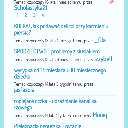
Temat rozpoczęty 16 lata 1 miesiąc temu, przez
Scholastyka21
1
2
3
4
KOLKA! Jak podawać delicol przy karmieniu
piersią?
__Ola
Temat rozpoczęty 13 lata 4 miesiąc temu, przez
SPODZIECTWO - problemy z siusiakiem
izzybell
Temat rozpoczęty 13 lata 6 miesiąc temu, przez
wysypka od 1.5 miesiaca u 10 miesiecznego
dziecka
Temat rozpoczęty 14 lata 3 tygodni temu, przez
jasfasola
ropiejące oczka - udrażnianie kanalika
łzowego
Moniq
Temat rozpoczęty 14 lata 1 tydzień temu, przez
Pielęgnacja pępuszka - pytanie