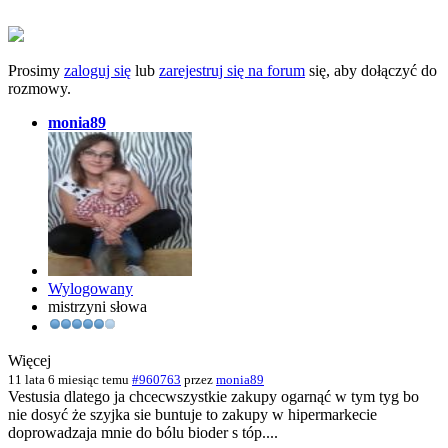
Prosimy
zaloguj się
lub
zarejestruj się na forum
się, aby dołączyć do
rozmowy.
monia89
Wylogowany
mistrzyni słowa
Więcej
11 lata 6 miesiąc temu
#960763
przez
monia89
Vestusia dlatego ja chcecwszystkie zakupy ogarnąć w tym tyg bo
nie dosyć że szyjka sie buntuje to zakupy w hipermarkecie
doprowadzaja mnie do bólu bioder s tóp....