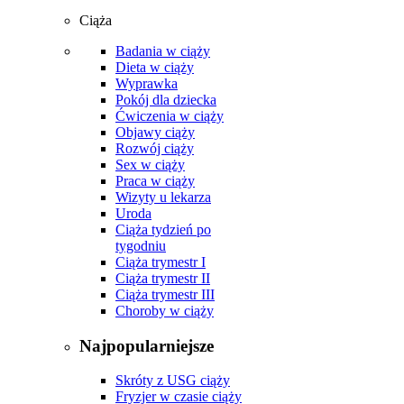
Ciąża
Badania w ciąży
Dieta w ciąży
Wyprawka
Pokój dla dziecka
Ćwiczenia w ciąży
Objawy ciąży
Rozwój ciąży
Sex w ciąży
Praca w ciąży
Wizyty u lekarza
Uroda
Ciąża tydzień po
tygodniu
Ciąża trymestr I
Ciąża trymestr II
Ciąża trymestr III
Choroby w ciąży
Najpopularniejsze
Skróty z USG ciąży
Fryzjer w czasie ciąży