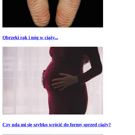
Obrzęki rąk i nóg w ciąży...
Czy uda mi się szybko wrócić do formy sprzed ciąży?