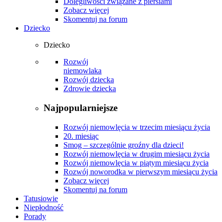
Dolegliwości związane z piersiami
Zobacz więcej
Skomentuj na forum
Dziecko
Dziecko
Rozwój
niemowlaka
Rozwój dziecka
Zdrowie dziecka
Najpopularniejsze
Rozwój niemowlęcia w trzecim miesiącu życia
20. miesiąc
Smog – szczególnie groźny dla dzieci!
Rozwój niemowlęcia w drugim miesiącu życia
Rozwój niemowlęcia w piątym miesiącu życia
Rozwój noworodka w pierwszym miesiącu życia
Zobacz więcej
Skomentuj na forum
Tatusiowie
Niepłodność
Porady