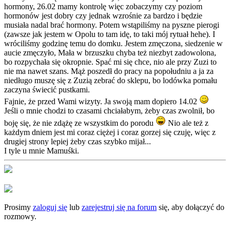
hormony, 26.02 mamy kontrolę więc zobaczymy czy poziom
hormonów jest dobry czy jednak wzrośnie za bardzo i będzie
musiała nadal brać hormony. Potem wstąpiliśmy na pyszne pierogi
(zawsze jak jestem w Opolu to tam idę, to taki mój rytuał hehe). I
wróciliśmy godzinę temu do domku. Jestem zmęczona, siedzenie w
aucie zmęczyło, Mała w brzuszku chyba też niezbyt zadowolona,
bo rozpychała się okropnie. Spać mi się chce, nio ale przy Zuzi to
nie ma nawet szans. Mąż poszedł do pracy na popołudniu a ja za
niedługo muszę się z Zuzią zebrać do sklepu, bo lodówka pomału
zaczyna świecić pustkami.
Fajnie, że przed Wami wizyty. Ja swoją mam dopiero 14.02
Jeśli o mnie chodzi to czasami chciałabym, żeby czas zwolnił, bo
boję się, że nie zdążę ze wszystkim do porodu
Nio ale też z
każdym dniem jest mi coraz ciężej i coraz gorzej się czuję, więc z
drugiej strony lepiej żeby czas szybko mijał...
I tyle u mnie Mamuśki.
Prosimy
zaloguj się
lub
zarejestruj się na forum
się, aby dołączyć do
rozmowy.