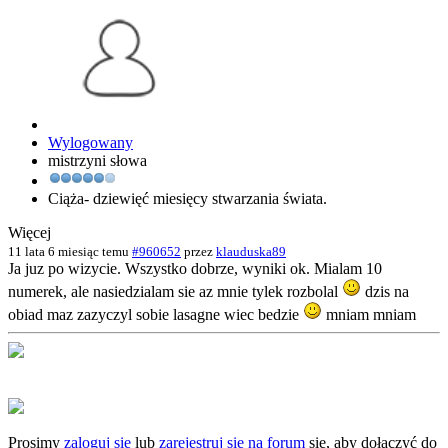
Wylogowany
mistrzyni słowa
Ciąża- dziewięć miesięcy stwarzania świata.
Więcej
11 lata 6 miesiąc temu
#960652
przez
klauduska89
Ja juz po wizycie. Wszystko dobrze, wyniki ok. Mialam 10
numerek, ale nasiedzialam sie az mnie tylek rozbolal
dzis na
obiad maz zazyczyl sobie lasagne wiec bedzie
mniam mniam
Prosimy
zaloguj się
lub
zarejestruj się na forum
się, aby dołączyć do