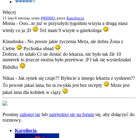
Więcej
11 lata 6 miesiąc temu
#960661
przez
Karolincia
Monia - Ooo...to już w przyszłym tygodniu wizyta a drugą masz
wtedy co ja ;D
Też mam 9 wizyte u ginekologa
Klauduska - No prosze jakie życzenia Meża, ale dobra Żona z
Ciebie
Pychotka obiad
Dobrze, że udało Ci sie dostać do lekarza, nie było tak źle 10
numerek to jeszcze można było przetrwac ;P I tak się wysiedziałaś
Bidulko
Nikaa - Jak synek się czuje?? Byliscie u innego lekarza z synkiem??
To pewnie jakaś inna, bo ta zwykła jest bez recepty
Może jest
jakaś inna dla kobitek w ciąży
Prosimy
zaloguj się
lub
zarejestruj się na forum
się, aby dołączyć do
rozmowy.
Karolincia