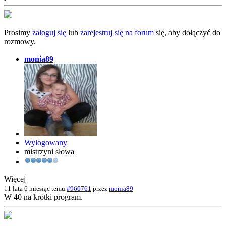
Prosimy
zaloguj się
lub
zarejestruj się na forum
się, aby dołączyć do
rozmowy.
monia89
Wylogowany
mistrzyni słowa
Więcej
11 lata 6 miesiąc temu
#960761
przez
monia89
W 40 na krótki program.