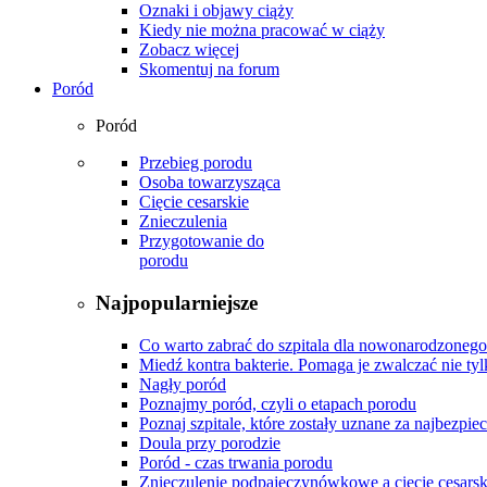
Oznaki i objawy ciąży
Kiedy nie można pracować w ciąży
Zobacz więcej
Skomentuj na forum
Poród
Poród
Przebieg porodu
Osoba towarzysząca
Cięcie cesarskie
Znieczulenia
Przygotowanie do
porodu
Najpopularniejsze
Co warto zabrać do szpitala dla nowonarodzonego
Miedź kontra bakterie. Pomaga je zwalczać nie tyl
Nagły poród
Poznajmy poród, czyli o etapach porodu
Poznaj szpitale, które zostały uznane za najbezpiec
Doula przy porodzie
Poród - czas trwania porodu
Znieczulenie podpajęczynówkowe a cięcie cesarsk