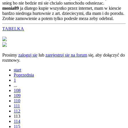
snieg bo nie bedzie mi sie chcialo samochodu odsniezac.
monia89
ja dlatego kupie wszystko przez internet, mam w kiescie
bardzo niedroga hurtownie z art. dzieciecymi, dla mam i do porodu.
Zrobie zamowienie a potem tylko podesle meza zeby odebral.
TABELKA
Prosimy
zaloguj się
lub
zarejestruj się na forum
się, aby dołączyć do
rozmowy.
start
Poprzednia
1
...
108
109
110
111
112
113
114
115