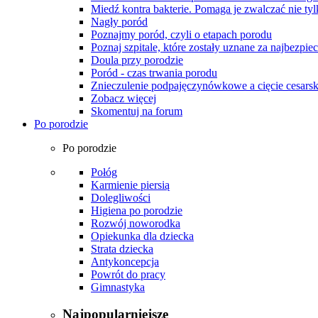
Miedź kontra bakterie. Pomaga je zwalczać nie tyl
Nagły poród
Poznajmy poród, czyli o etapach porodu
Poznaj szpitale, które zostały uznane za najbezpiec
Doula przy porodzie
Poród - czas trwania porodu
Znieczulenie podpajęczynówkowe a cięcie cesarsk
Zobacz więcej
Skomentuj na forum
Po porodzie
Po porodzie
Połóg
Karmienie piersią
Dolegliwości
Higiena po porodzie
Rozwój noworodka
Opiekunka dla dziecka
Strata dziecka
Antykoncepcja
Powrót do pracy
Gimnastyka
Najpopularniejsze