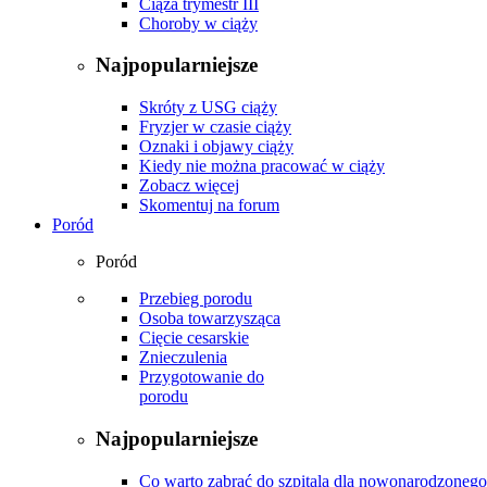
Ciąża trymestr III
Choroby w ciąży
Najpopularniejsze
Skróty z USG ciąży
Fryzjer w czasie ciąży
Oznaki i objawy ciąży
Kiedy nie można pracować w ciąży
Zobacz więcej
Skomentuj na forum
Poród
Poród
Przebieg porodu
Osoba towarzysząca
Cięcie cesarskie
Znieczulenia
Przygotowanie do
porodu
Najpopularniejsze
Co warto zabrać do szpitala dla nowonarodzonego