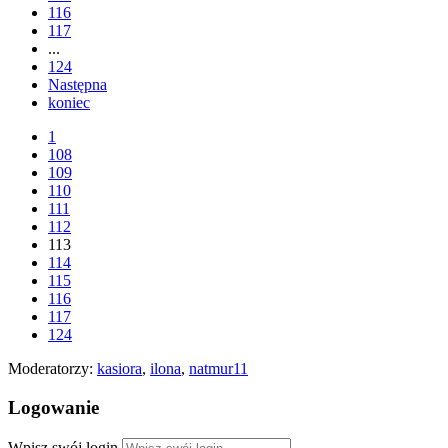
116
117
...
124
Następna
koniec
1
108
109
110
111
112
113
114
115
116
117
124
Moderatorzy:
kasiora
,
ilona
,
natmur11
Logowanie
Wpisz swój login