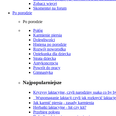
Zobacz więcej
Skomentuj na forum
Po porodzie
Po porodzie
Połóg
Karmienie piersią
Dolegliwości
Higiena po porodzie
Rozwój noworodka
Opiekunka dla dziecka
Strata dziecka
Antykoncepcja
Powrót do pracy
Gimnastyka
Najpopularniejsze
Kryzysy laktacyjne, czyli narodziny ssaka co by by
Wspomaganie laktacji czyli jak rozkręcić laktacj
Jak karmić piersią - zasady karmienia
Herbatki laktacyjne - hit czy kit?
Przebieg połogu