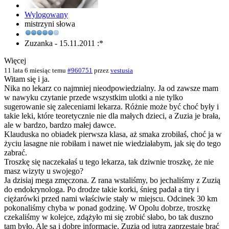
Wylogowany
mistrzyni słowa
Zuzanka - 15.11.2011 :*
Więcej
11 lata 6 miesiąc temu
#960751
przez
vestusia
Witam się i ja.
Nika no lekarz co najmniej nieodpowiedzialny. Ja od zawsze mam
w nawyku czytanie przede wszystkim ulotki a nie tylko
sugerowanie się zaleceniami lekarza. Różnie może być choć były i
takie leki, które teoretycznie nie dla małych dzieci, a Zuzia je brała,
ale w bardzo, bardzo małej dawce.
Klauduska no obiadek pierwsza klasa, aż smaka zrobiłaś, choć ja w
życiu lasagne nie robiłam i nawet nie wiedziałabym, jak się do tego
zabrać.
Troszkę się naczekałaś u tego lekarza, tak dziwnie troszkę, że nie
masz wizyty u swojego?
Ja dzisiaj mega zmęczona. Z rana wstaliśmy, bo jechaliśmy z Zuzią
do endokrynologa. Po drodze takie korki, śnieg padał a tiry i
ciężarówki przed nami właściwie stały w miejscu. Odcinek 30 km
pokonaliśmy chyba w ponad godzinę. W Opolu dobrze, troszkę
czekaliśmy w kolejce, zdążyło mi się zrobić słabo, bo tak duszno
tam było. Ale są i dobre informacje, Zuzia od jutra zaprzestaje brać