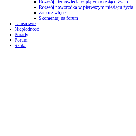
Rozwój niemowlęcia w piątym miesiącu życia
Rozwój noworodka w pierwszym miesiącu życia
Zobacz więcej
Skomentuj na forum
Tatusiowie
Niepłodność
Porady
Forum
Szukaj