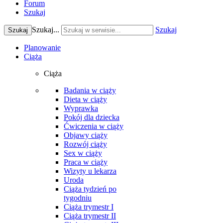
Forum
Szukaj
Szukaj...
Szukaj
Szukaj
Planowanie
Ciąża
Ciąża
Badania w ciąży
Dieta w ciąży
Wyprawka
Pokój dla dziecka
Ćwiczenia w ciąży
Objawy ciąży
Rozwój ciąży
Sex w ciąży
Praca w ciąży
Wizyty u lekarza
Uroda
Ciąża tydzień po
tygodniu
Ciąża trymestr I
Ciąża trymestr II