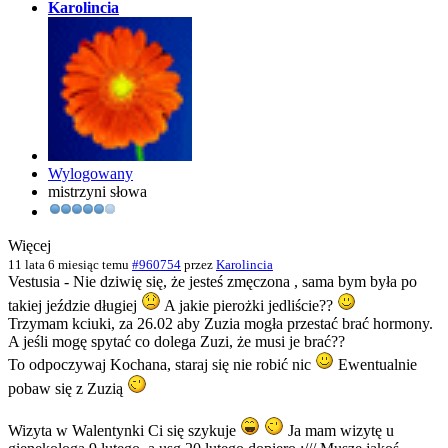
Karolincia
Wylogowany
mistrzyni słowa
Więcej
11 lata 6 miesiąc temu
#960754
przez
Karolincia
Vestusia - Nie dziwię się, że jesteś zmęczona , sama bym była po
takiej jeździe długiej
A jakie pierożki jedliście??
Trzymam kciuki, za 26.02 aby Zuzia mogła przestać brać hormony.
A jeśli mogę spytać co dolega Zuzi, że musi je brać??
To odpoczywaj Kochana, staraj się nie robić nic
Ewentualnie
pobaw się z Zuzią
Wizyta w Walentynki Ci się szykuje
Ja mam wizytę u