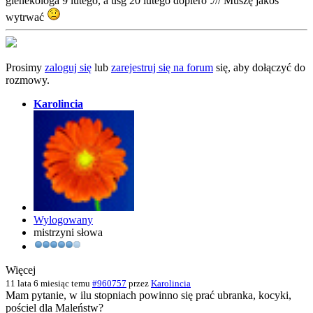
gienekologa 9 lutego, a usg 20 lutego dopiero :/// Muszę jakoś
wytrwać
Prosimy
zaloguj się
lub
zarejestruj się na forum
się, aby dołączyć do
rozmowy.
Karolincia
Wylogowany
mistrzyni słowa
Więcej
11 lata 6 miesiąc temu
#960757
przez
Karolincia
Mam pytanie, w ilu stopniach powinno się prać ubranka, kocyki,
pościel dla Maleństw?