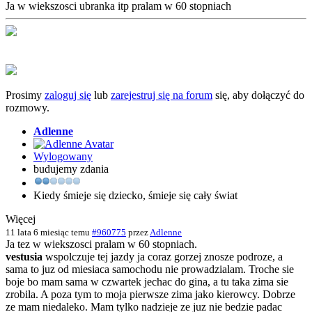
Ja w wiekszosci ubranka itp pralam w 60 stopniach
Prosimy
zaloguj się
lub
zarejestruj się na forum
się, aby dołączyć do
rozmowy.
Adlenne
Wylogowany
budujemy zdania
Kiedy śmieje się dziec­ko, śmieje się cały świat
Więcej
11 lata 6 miesiąc temu
#960775
przez
Adlenne
Ja tez w wiekszosci pralam w 60 stopniach.
vestusia
wspolczuje tej jazdy ja coraz gorzej znosze podroze, a
sama to juz od miesiaca samochodu nie prowadzialam. Troche sie
boje bo mam sama w czwartek jechac do gina, a tu taka zima sie
zrobila. A poza tym to moja pierwsze zima jako kierowcy. Dobrze
ze mam niedaleko. Mam tylko nadzieje ze juz nie bedzie padac