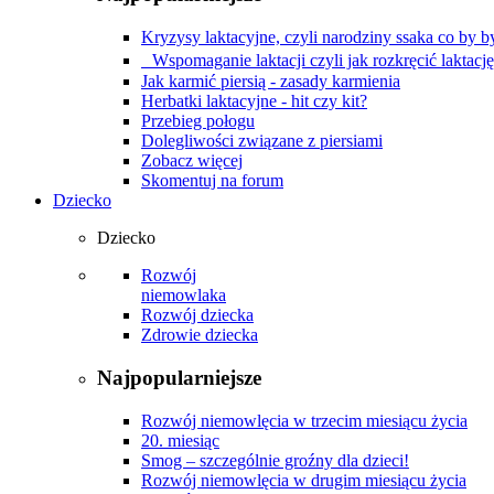
Kryzysy laktacyjne, czyli narodziny ssaka co by by
Wspomaganie laktacji czyli jak rozkręcić laktacj
Jak karmić piersią - zasady karmienia
Herbatki laktacyjne - hit czy kit?
Przebieg połogu
Dolegliwości związane z piersiami
Zobacz więcej
Skomentuj na forum
Dziecko
Dziecko
Rozwój
niemowlaka
Rozwój dziecka
Zdrowie dziecka
Najpopularniejsze
Rozwój niemowlęcia w trzecim miesiącu życia
20. miesiąc
Smog – szczególnie groźny dla dzieci!
Rozwój niemowlęcia w drugim miesiącu życia