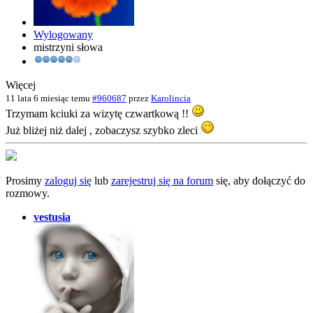
Wylogowany
mistrzyni słowa
Więcej
11 lata 6 miesiąc temu
#960687
przez
Karolincia
Trzymam kciuki za wizytę czwartkową !!
Już bliżej niż dalej , zobaczysz szybko zleci
Prosimy
zaloguj się
lub
zarejestruj się na forum
się, aby dołączyć do
rozmowy.
vestusia