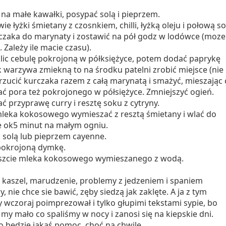
na małe kawałki, posypać solą i pieprzem.
 łyżki śmietany z czosnkiem, chilli, łyżką oleju i połową s
rczaka do marynaty i zostawić na pół godz w lodówce (moze
. Zależy ile macie czasu).
klic cebulę pokrojoną w półksiężyce, potem dodać paprykę
k warzywa zmiekną to na środku patelni zrobić miejsce (nie
zucić kurczaka razem z całą marynatą i smażyć, mieszając 
ać pora też pokrojonego w półsiężyce. Zmniejszyć ogień.
 przyprawę curry i resztę soku z cytryny.
mleka kokosowego wymieszać z resztą śmietany i wlać do
e ok5 minut na małym ogniu.
 solą lub pieprzem cayenne.
pokrojoną dymkę.
szcie mleka kokosowego wymieszanego z wodą.
 kaszel, marudzenie, problemy z jedzeniem i spaniem
zy, nie chce sie bawić, zęby siedzą jak zaklęte. A ja z tym
 wczoraj poimprezował i tylko głupimi tekstami sypie, bo
my mało co spaliśmy w nocy i zanosi się na kiepskie dni.
to będzie jakaś pomoc, choć na chwilę.