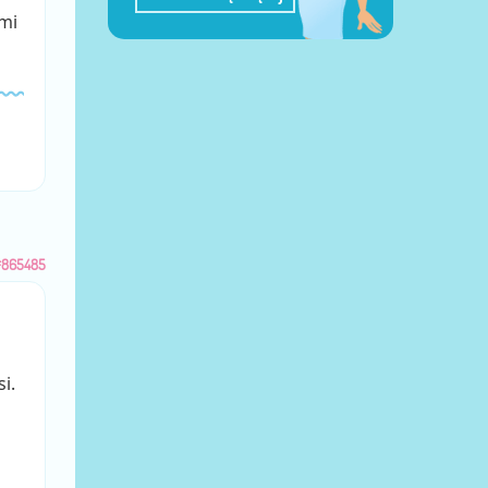
mi
#865485
i.