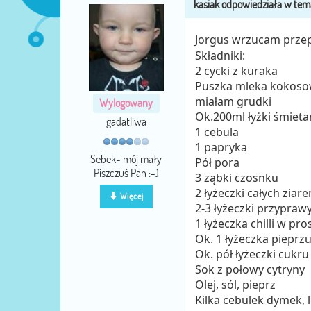
Jorgus wrzucam przep
Składniki:
2 cycki z kuraka
Puszka mleka kokosow
miałam grudki
Wylogowany
Ok.200ml łyżki śmieta
gadatliwa
1 cebula
1 papryka
Sebek- mój mały
Pół pora
Piszczuś Pan :-)
3 ząbki czosnku
2 łyżeczki całych zia
Więcej
2-3 łyżeczki przyprawy
1 łyżeczka chilli w pr
Ok. 1 łyżeczka pieprz
Ok. pół łyżeczki cukru
Sok z połowy cytryny
Olej, sól, pieprz
Kilka cebulek dymek, 