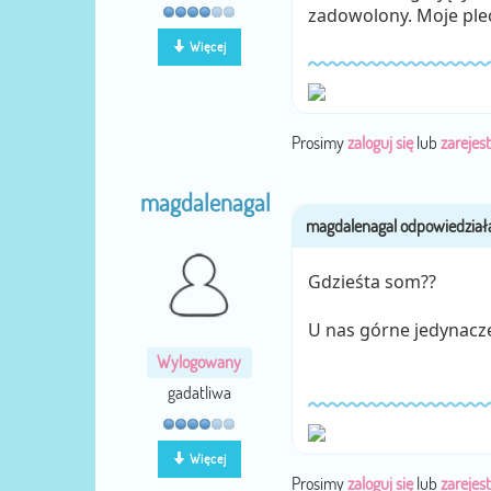
zadowolony. Moje plec
Więcej
Prosimy
zaloguj się
lub
zarejest
magdalenagal
Gdzieśta som??
U nas górne jedynacze 
Wylogowany
gadatliwa
Więcej
Prosimy
zaloguj się
lub
zarejest