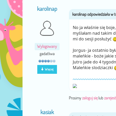
karolinap
No ja właśnie się boje,
myślałam nad takim dr
mi do sesji posłużyć
Wylogowany
Jorgus- ja ostatnio by
gadatliwa
maleńkie - boże jakie
Jutro jade do 4 tygod
Maleńkie slodziaczki
Więcej
Prosimy
zaloguj się
lub
zarejest
kasiak