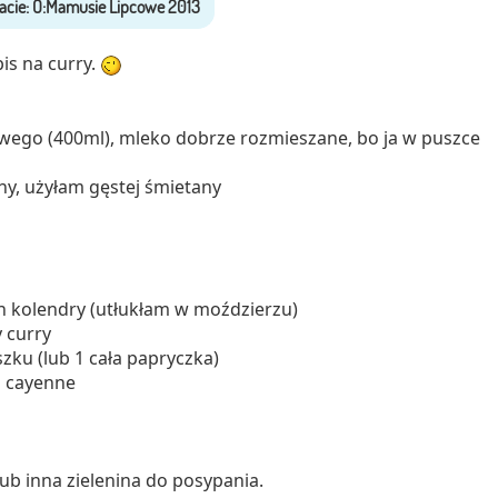
is na curry.
ego (400ml), mleko dobrze rozmieszane, bo ja w puszce
ny, użyłam gęstej śmietany
ren kolendry (utłukłam w moździerzu)
 curry
oszku (lub 1 cała papryczka)
u cayenne
lub inna zielenina do posypania.