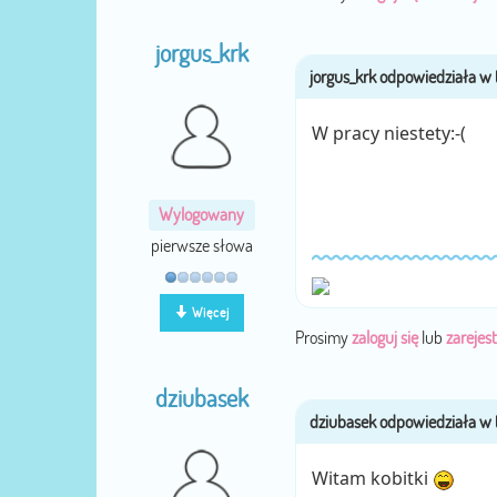
jorgus_krk
W pracy niestety:-(
Wylogowany
pierwsze słowa
Więcej
Prosimy
zaloguj się
lub
zarejest
dziubasek
Witam kobitki