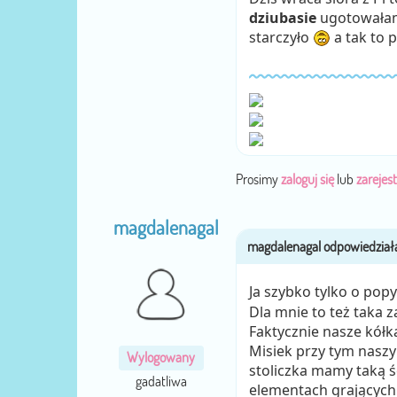
dziubasie
ugotowałam 
starczyło
a tak to 
Prosimy
zaloguj się
lub
zarejest
magdalenagal
Ja szybko tylko o po
Dla mnie to też taka 
Faktycznie nasze kółka
Misiek przy tym naszym
Wylogowany
stoliczka mamy taką ś
gadatliwa
elementach grających.