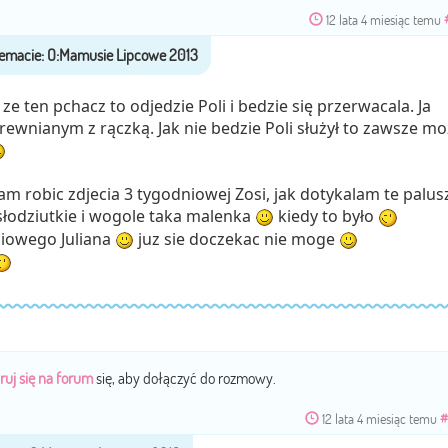
12 lata 4 miesiąc temu
 ze ten pchacz to odjedzie Poli i bedzie się przerwacala. Ja
ewnianym z rączką. Jak nie bedzie Poli służył to zawsze mo
łam robic zdjecia 3 tygodniowej Zosi, jak dotykalam te palus
 słodziutkie i wogole taka malenka
kiedy to było
niowego Juliana
juz sie doczekac nie moge
ruj się na forum
się, aby dołączyć do rozmowy.
12 lata 4 miesiąc temu
#