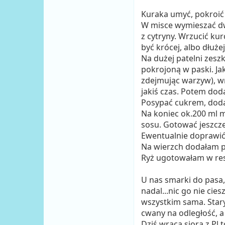
Kuraka umyć, pokroić 
W misce wymieszać dwie
z cytryny. Wrzucić ku
być krócej, albo dłużej
Na dużej patelni zesz
pokrojoną w paski. Ja
zdejmując warzyw), wr
jakiś czas. Potem dod
Posypać cukrem, dodać
Na koniec ok.200 ml 
sosu. Gotować jeszcz
Ewentualnie doprawić
Na wierzch dodałam 
Ryż ugotowałam w re
U nas smarki do pasa,
nadal...nic go nie cies
wszystkim sama. Stary
cwany na odległość, a 
Dziś wraca siora z Pl 