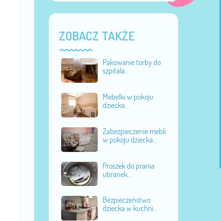
ZOBACZ TAKŻE
Pakowanie torby do
szpitala...
Mebelki w pokoju
dziecka...
Zabezpieczenie mebli
w pokoju dziecka...
Proszek do prania
ubranek...
Bezpieczeństwo
dziecka w kuchni...