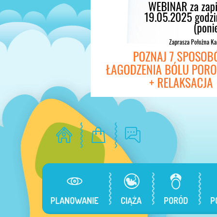
PLANOWANIE
CIĄŻA
PORÓD
P