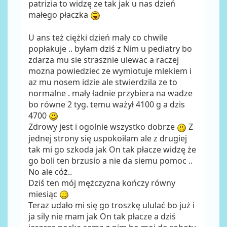
patrizia to widzę ze tak jak u nas dzień
małego płaczka
U ans też ciężki dzień maly co chwile
popłakuje .. byłam dziś z Nim u pediatry bo
zdarza mu sie strasznie ulewac a raczej
mozna powiedziec ze wymiotuje mlekiem i
az mu nosem idzie ale stwierdzila ze to
normalne . mały ładnie przybiera na wadze
bo równe 2 tyg. temu ważył 4100 g a dzis
4700
Zdrowy jest i ogolnie wszystko dobrze
Z
jednej strony się uspokoiłam ale z drugiej
tak mi go szkoda jak On tak płacze widzę że
go boli ten brzusio a nie da siemu pomoc ..
No ale cóż..
Dziś ten mój mężczyzna kończy równy
miesiąc
Teraz udało mi się go troszkę ululać bo już i
ja sily nie mam jak On tak płacze a dziś