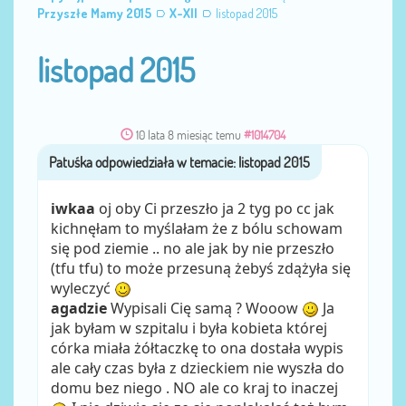
Przyszłe Mamy 2015
X-XII
listopad 2015
listopad 2015
10 lata 8 miesiąc temu
#1014704
Patuśka
przez
iwkaa
oj oby Ci przeszło ja 2 tyg po cc jak
kichnęłam to myślałam że z bólu schowam
się pod ziemie .. no ale jak by nie przeszło
(tfu tfu) to może przesuną żebyś zdążyła się
wyleczyć
agadzie
Wypisali Cię samą ? Wooow
Ja
jak byłam w szpitalu i była kobieta której
córka miała żółtaczkę to ona dostała wypis
ale cały czas była z dzieckiem nie wyszła do
domu bez niego . NO ale co kraj to inaczej