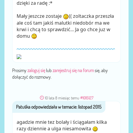
dzięki za radę :*
Mały jeszcze zostaje
(( zoltaczka przeszła
ale coś tam jakiś malutki niedobór ma we
krwi i chcą to sprawdzić... Ja go chce juz w
domu
Prosimy
zaloguj się
lub
zarejestruj się na forum
się, aby
dołączyć do rozmowy.
10 lata 8 miesiąc temu
#1015127
Patuśka
przez
agadzie mnie tez bolały i ściągałam kilka
razy dziennie a ulga niesamowita