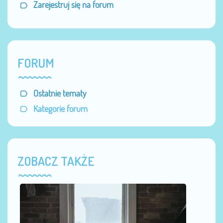
Zarejestruj się na forum
FORUM
Ostatnie tematy
Kategorie forum
ZOBACZ TAKŻE