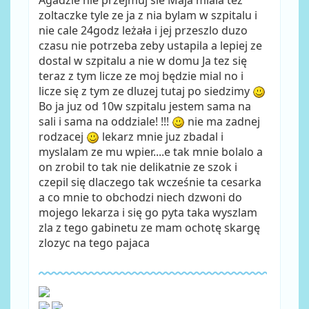
zoltaczke tyle ze ja z nia bylam w szpitalu i
nie cale 24godz leżała i jej przeszlo duzo
czasu nie potrzeba zeby ustapila a lepiej ze
dostal w szpitalu a nie w domu Ja tez się
teraz z tym licze ze moj będzie mial no i
licze się z tym ze dluzej tutaj po siedzimy
Bo ja juz od 10w szpitalu jestem sama na
sali i sama na oddziale! !!!
nie ma zadnej
rodzacej
lekarz mnie juz zbadal i
myslalam ze mu wpier....e tak mnie bolalo a
on zrobil to tak nie delikatnie ze szok i
czepil się dlaczego tak wcześnie ta cesarka
a co mnie to obchodzi niech dzwoni do
mojego lekarza i się go pyta taka wyszlam
zla z tego gabinetu ze mam ochotę skargę
zlozyc na tego pajaca