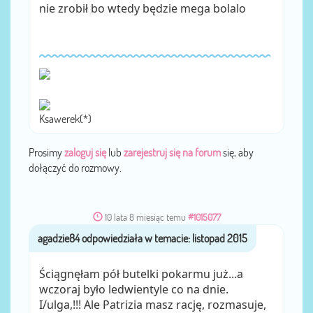
nie zrobił bo wtedy będzie mega bolalo
Ksawerek(*)
Prosimy
zaloguj się
lub
zarejestruj się na forum
się, aby
dołączyć do rozmowy.
10 lata 8 miesiąc temu
#1015077
agadzie84
przez
Ściągnęłam pół butelki pokarmu już...a
wczoraj było ledwientyle co na dnie.
I/ulga,!!! Ale Patrizia masz rację, rozmasuje,