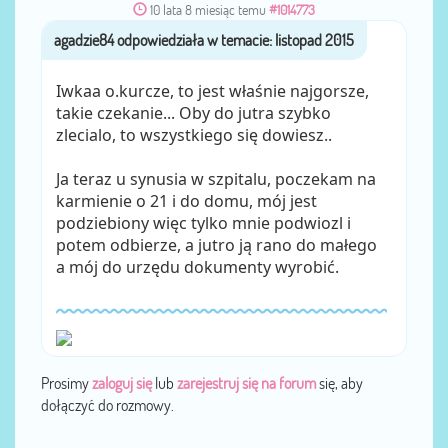
10 lata 8 miesiąc temu
#1014773
agadzie84
przez
Iwkaa o.kurcze, to jest właśnie najgorsze,
takie czekanie... Oby do jutra szybko
zlecialo, to wszystkiego się dowiesz..
Ja teraz u synusia w szpitalu, poczekam na
karmienie o 21 i do domu, mój jest
podziebiony więc tylko mnie podwiozl i
potem odbierze, a jutro ją rano do małego
a mój do urzędu dokumenty wyrobić.
Prosimy
zaloguj się
lub
zarejestruj się na forum
się, aby
dołączyć do rozmowy.