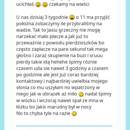
ucichłaś
czekamy na wieści
U nas dzisiaj 3 tygodnie
o 11 ma przyjść
położna zobaczymy ile przybraliśmy na
wadze. Tak to Jasiu grzeczny nie mogę
narzekać mało płacze a jak już to
przeważnie z powodu pierdzioszków bo
często zapłacze na pare sekund tak mega
głośno i zaraz skupienie na buzi i sruuu
pierdy takie idą hehehe śpimy róznie
czasem uda sie nawet 3 godziny a czasem
po godzinie ale jest już coraz bardziej
kontaktowy i najbardziej uwielbia mojego
słonia co mu uszyłam no wpatrzony w
niego jak w obrazek aż miło
nadal śpimy
w wózku i wczoraj nawet spał ze mna w
łóżku bo jakis marudny był w nocy
No to chyba tyle na razie