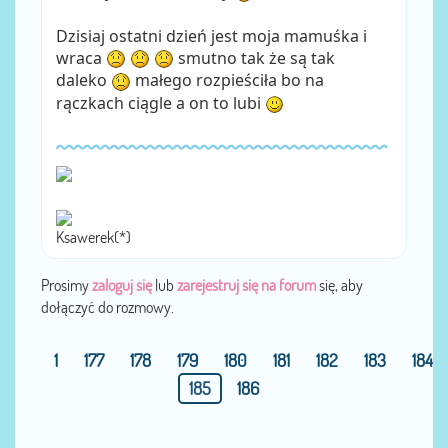
Dzisiaj ostatni dzień jest moja mamuśka i
wraca
smutno tak że są tak
daleko
małego rozpieściła bo na
rączkach ciągle a on to lubi
Ksawerek(*)
Prosimy
zaloguj się
lub
zarejestruj się na forum
się, aby
dołączyć do rozmowy.
1
177
178
179
180
181
182
183
184
185
186