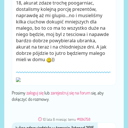
18, akurat zdaze trochę poogarniac,
dostalismy kolejną porcję prezentów,
naprawdę aż mi glupio...no i musieliśmy
kilka ciuchow dokupić mniejszych dla
malego, bo to co ma to wszystko duże na
niego będzie, moj byl z tesciowa i napawde
bardzo dobrze powybierala ubranka,
akurat na teraz i na chlodniejsze dni. A jak
dobrze pójdzie to jutro będziemy malego
mieli w domu
))
Prosimy
zaloguj się
lub
zarejestruj się na forum
się, aby
dołączyć do rozmowy.
10 lata 8 miesiąc temu
#1014758
iwkaa
przez