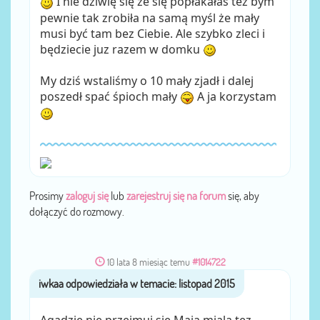
I nie dziwię się ze się popłakałaś też bym
pewnie tak zrobiła na samą myśl że mały
musi być tam bez Ciebie. Ale szybko zleci i
będziecie juz razem w domku
My dziś wstaliśmy o 10 mały zjadł i dalej
poszedł spać śpioch mały
A ja korzystam
Prosimy
zaloguj się
lub
zarejestruj się na forum
się, aby
dołączyć do rozmowy.
10 lata 8 miesiąc temu
#1014722
iwkaa
przez
Agadzie nie przejmuj sie Maja miala tez