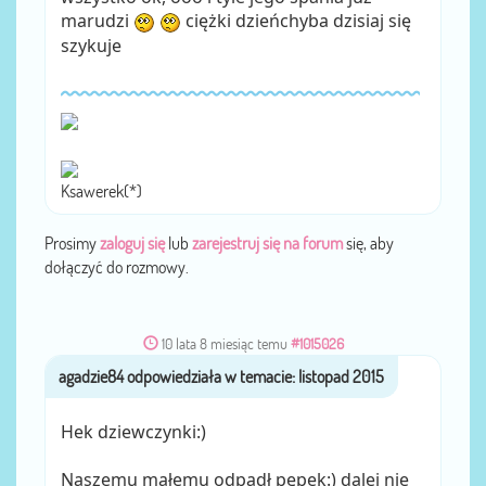
marudzi
ciężki dzieńchyba dzisiaj się
szykuje
Ksawerek(*)
Prosimy
zaloguj się
lub
zarejestruj się na forum
się, aby
dołączyć do rozmowy.
10 lata 8 miesiąc temu
#1015026
agadzie84
przez
Hek dziewczynki:)
Naszemu małemu odpadł pępek:) dalej nie