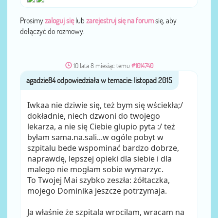
Prosimy
zaloguj się
lub
zarejestruj się na forum
się, aby
dołączyć do rozmowy.
10 lata 8 miesiąc temu
#1014740
agadzie84
przez
Iwkaa nie dziwie się, też bym się wściekła;/
dokładnie, niech dzwoni do twojego
lekarza, a nie się Ciebie glupio pyta :/ też
byłam sama.na.sali...w ogóle pobyt w
szpitalu bede wspominać bardzo dobrze,
naprawdę, lepszej opieki dla siebie i dla
malego nie mogłam sobie wymarzyc.
To Twojej Mai szybko zeszła: żółtaczka,
mojego Dominika jeszcze potrzymaja.
Ja właśnie że szpitala wrocilam, wracam na