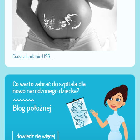
Ciąża a badanie USG...
Co warto zabrać do szpitala dla
nowo narodzonego dziecka?
Blog położnej
dowiedz się więcej