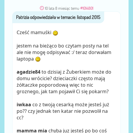
10 lata 8 miesiąc temu
#1014801
Patrizia
przez
Cześć mamuśki
jestem na bieżąco bo czytam posty na tel
ale nie mogę odpisywać :/ teraz dorwałam
laptopa
agadzie84
to dzisiaj z Żuberkiem może do
domu wrócicie? dzieciaczki często mają
żółtaczke poporodową więc to nic
groznego, jak tam pojawił Ci się pokarm?
iwkaa
co z twoją cesarką może jesteś już
po?? czy jednak ten katar nie pozwolił na
cc?
mamma mia
chyba juz jesteś po bo coś