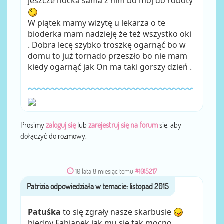
jeszcze nocka sama z nim bo moj do roboty
W piątek mamy wizytę u lekarza o te
bioderka mam nadzieję że też wszystko oki
. Dobra lecę szybko troszkę ogarnąć bo w
domu to już tornado przeszło bo nie mam
kiedy ogarnąć jak On ma taki gorszy dzień .
Prosimy
zaloguj się
lub
zarejestruj się na forum
się, aby
dołączyć do rozmowy.
10 lata 8 miesiąc temu
#1015217
Patrizia
przez
Patuśka
to się zgrały nasze skarbusie
biedny Fabianek jak mu się tak mocno