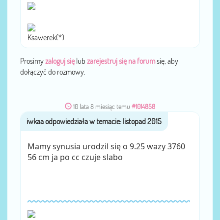
Ksawerek(*)
Prosimy
zaloguj się
lub
zarejestruj się na forum
się, aby
dołączyć do rozmowy.
10 lata 8 miesiąc temu
#1014858
iwkaa
przez
Mamy synusia urodzil się o 9.25 wazy 3760
56 cm ja po cc czuje slabo