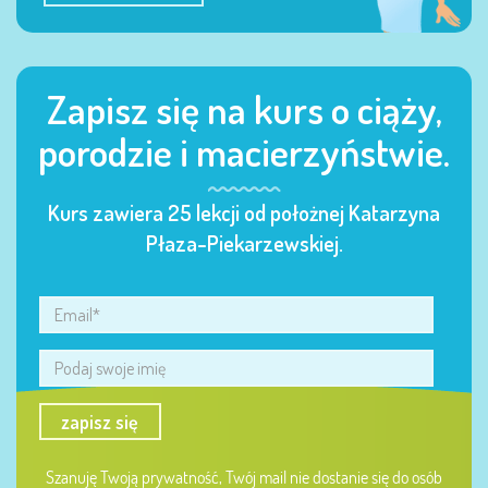
Zapisz się na kurs o ciąży,
porodzie i macierzyństwie.
Kurs zawiera 25 lekcji od położnej Katarzyna
Płaza-Piekarzewskiej.
zapisz się
Szanuję Twoją prywatność, Twój mail nie dostanie się do osób