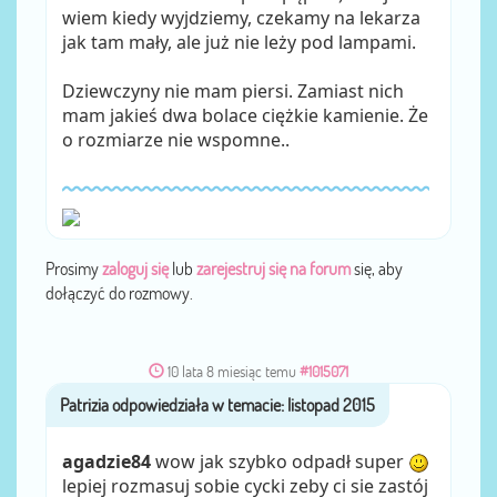
wiem kiedy wyjdziemy, czekamy na lekarza
jak tam mały, ale już nie leży pod lampami.
Dziewczyny nie mam piersi. Zamiast nich
mam jakieś dwa bolace ciężkie kamienie. Że
o rozmiarze nie wspomne..
Prosimy
zaloguj się
lub
zarejestruj się na forum
się, aby
dołączyć do rozmowy.
10 lata 8 miesiąc temu
#1015071
Patrizia
przez
agadzie84
wow jak szybko odpadł super
lepiej rozmasuj sobie cycki zeby ci sie zastój