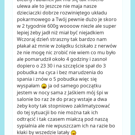
ulewa ale to jeszcze nie maja nasze
dzieciaczki dobrze rozwiniętego układu
pokarmowego a Twój pewnie dużo je skoro
w 2 tygodnie 600g woooow niezle ale super
lepiej żeby jadł niż miał być niejadkiem
Wczoraj dzień straszny tak bardzo nam
płakał aż mnie w żołądku ściskało z nerwów
że nie mogę nic zrobić nie wiem co mu było
ale pomarudził około 4 godziny i zasnoł
dopiero o 23 30 i na szczęście spał do 3
pobudka na cyca i bez marudzenia do
spania i znów o 5 pobudka więc się
wyspałam
ja od samego początku
jestem w nocy sama z Jaśkiem mój śpi w
salonie bo raz że do pracy wstaje a dwa
żeby koty tak stopniowo zaklimatyzować
do tej sytuacjii bo nie można tak ich
odtrącić i tak czasem miałczą pod naszą
sypialnia ale nie wpuszczam ich na razie bo
kłaki by wszedzie latały